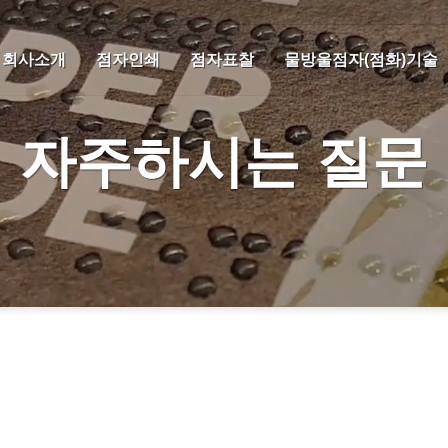
회사소개
점자인쇄
점자표찰
물방울점자(점화)기술
자주하시는 질문