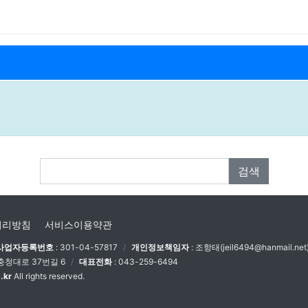
FAQ 검색
검색
처리방침
서비스이용약관
사업자등록번호
: 301-04-57817
개인정보책임자
: 조항태(jeil6494@hanmail.net
충청대로 37번길 6
대표전화
: 043-259-6494
kr
All rights reserved.